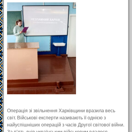
Операція зі звільнення Харківщини вразила весь
світ. Військові експерти називають її однією з
найуспішніших операцій з часів Другої світової війни.
За п’ять днів українським військовим вдалося