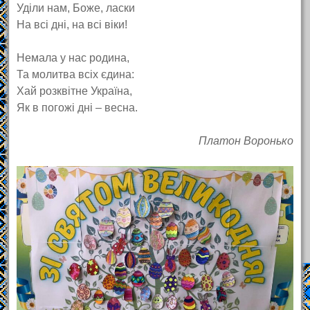
Уділи нам, Боже, ласки
На всі дні, на всі віки!
Немала у нас родина,
Та молитва всіх єдина:
Хай розквітне Україна,
Як в погожі дні – весна.
Платон Воронько