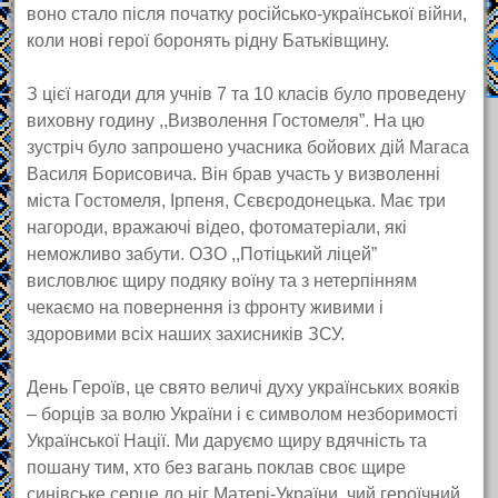
воно стало після початку російсько-української війни,
коли нові герої боронять рідну Батьківщину.
З цієї нагоди для учнів 7 та 10 класів було проведену
виховну годину ,,Визволення Гостомеля”. На цю
зустріч було запрошено учасника бойових дій Магаса
Василя Борисовича. Він брав участь у визволенні
міста Гостомеля, Ірпеня, Сєвєродонецька. Має три
нагороди, вражаючі відео, фотоматеріали, які
неможливо забути. ОЗО ,,Потіцький ліцей”
висловлює щиру подяку воїну та з нетерпінням
чекаємо на повернення із фронту живими і
здоровими всіх наших захисників ЗСУ.
День Героїв, це свято величі духу українських вояків
– борців за волю України і є символом незборимості
Української Нації. Ми даруємо щиру вдячність та
пошану тим, хто без вагань поклав своє щире
синівське серце до ніг Матері-України, чий героїчний