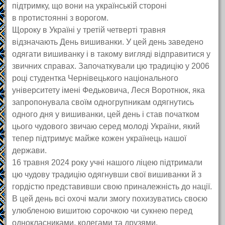
підтримку, що вони на українській стороні
в протистоянні з ворогом.
Щороку в Україні у третій четверті травня
відзначають День вишиванки. У цей день заведено
одягати вишиванку і в такому вигляді відправитися у
звичних справах. Започаткували цю традицію у 2006
році студентка Чернівецького національного
університету імені Федьковича, Леся Воротнюк, яка
запропонувала своїм одногрупникам одягнутись
одного дня у вишиванки, цей день і став початком
цього чудового звичаю серед молоді України, який
тепер підтримує майже кожен українець нашої
держави.
16 травня 2024 року учні нашого ліцею підтримали
цю чудову традицію одягнувши свої вишиванки й з
гордістю представивши свою приналежність до нації.
В цей день всі охочі мали змогу похизуватись своєю
улюбленою вишитою сорочкою чи сукнею перед
однокласниками, колегами та друзями.