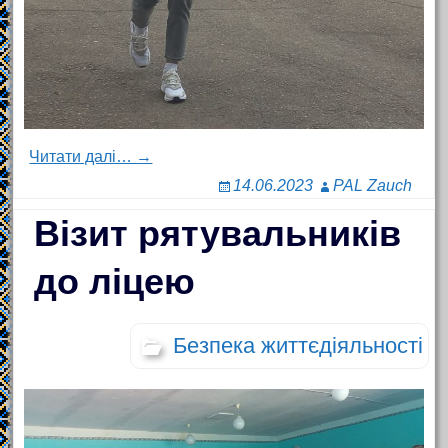
Читати далі… →
14.06.2023
PAL Zauch
Візит рятувальників
до ліцею
Безпека життєдіяльності