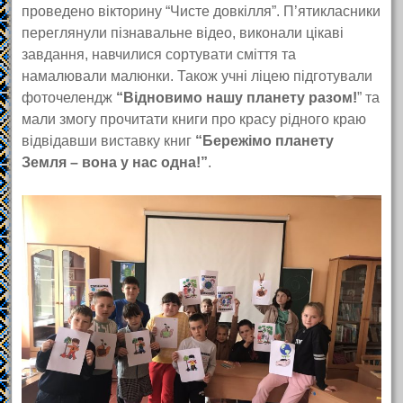
проведено вікторину “Чисте довкілля”. П’ятикласники
переглянули пізнавальне відео, виконали цікаві
завдання, навчилися сортувати сміття та
намалювали малюнки. Також учні ліцею підготували
фоточелендж
“Відновимо нашу планету разом!
” та
мали змогу прочитати книги про красу рідного краю
відвідавши виставку книг
“Бережімо планету
Земля – вона у нас одна!”
.