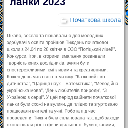
ланки 2023
Початкова школа
Цікаво, весело та пізнавально для молодших
здобувачів освіти пройшов Тиждень початкової
школи з 24.04 по 28 квітня в ОЗО “Потіцький ліцей”.
Конкурси, ігри, вікторини, змагання розвивали
творчість юних дослідників, вчили бути
спостережливими, кмітливими та креативними.
Кожен день мав свою тематику: “Казковий світ
дитинства”, “Цариця наук – математика”, “Мелодійна
українська мова”, “День любителів природи”, “З
Україною в серці”. У цей період кабінети початкової
ланки були схожі на вулики, де плідно та згуртовано
працювали вчителі та учні. Робота під час
проведення Тижня була спланована так, щоб заходи
охоплювали різні сфери діяльності, були цікавими,