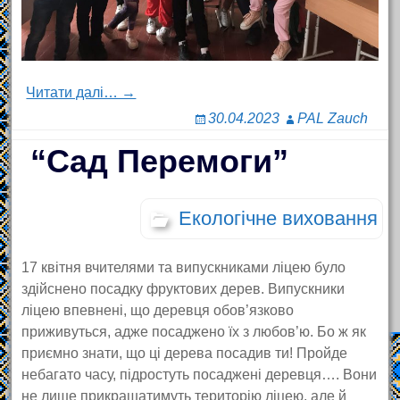
Читати далі… →
30.04.2023
PAL Zauch
“Сад Перемоги”
Екологічне виховання
17 квітня вчителями та випускниками ліцею було
здійснено посадку фруктових дерев. Випускники
ліцею впевнені, що деревця обов’язково
приживуться, адже посаджено їх з любов’ю. Бо ж як
приємно знати, що ці дерева посадив ти! Пройде
небагато часу, підростуть посаджені деревця…. Вони
не лише прикрашатимуть територію ліцею, але й