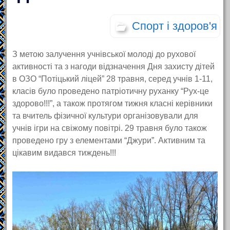
Спорт і здоров'я
З метою залучення учнівської молоді до рухової
активності та з нагоди відзначення Дня захисту дітей
в ОЗО “Потіцький ліцей” 28 травня, серед учнів 1-11,
класів було проведено патріотичну руханку “Рух-це
здорово!!!”, а також протягом тижня класні керівники
та вчитель фізичної культури організовували для
учнів ігри на свіжому повітрі. 29 травня було також
проведено гру з елементами “Джури”. Активним та
цікавим видався тиждень!!!