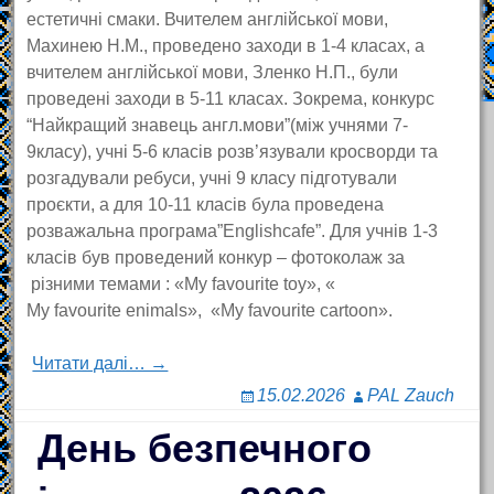
естетичні смаки. Вчителем англійської мови,
Махинею Н.М., проведено заходи в 1-4 класах, а
вчителем англійської мови, Зленко Н.П., були
проведені заходи в 5-11 класах. Зокрема, конкурс
“Найкращий знавець англ.мови”(між учнями 7-
9класу), учні 5-6 класів розв’язували кросворди та
розгадували ребуси, учні 9 класу підготували
проєкти, а для 10-11 класів була проведена
розважальна програма”Englishcafe”. Для учнів 1-3
класів був проведений конкур – фотоколаж за
різними темами : «My favourite toy», «
My favourite enimals», «My favourite cartoon».
Читати далі… →
15.02.2026
PAL Zauch
День безпечного