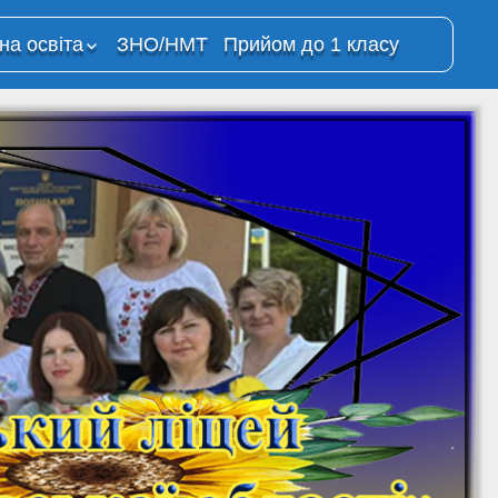
на освіта
ЗНО/НМТ
Прийом до 1 класу
йне
ція
о процесу з
анням
ій
йного
 в ОЗО
й ліцей”
ресурси
Освітня платформа
“Всеукраїнська
школа онлайн”
на
ма Moodle
Всеукраїнська школа
онлайн (YouTube-
канал МОН)
На Урок. Вебінари та
відкриті уроки для
учнів