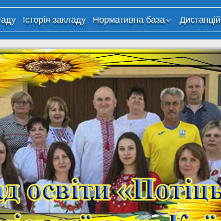
ладу
Історія закладу
Нормативна база
Дистанцій
Критерії оцінювання
Дистанці
навчання
Організа
освітньог
використ
технолог
дистанці
навчання
“Потіцьки
Корисні 
мережі
Навчаль
платфор