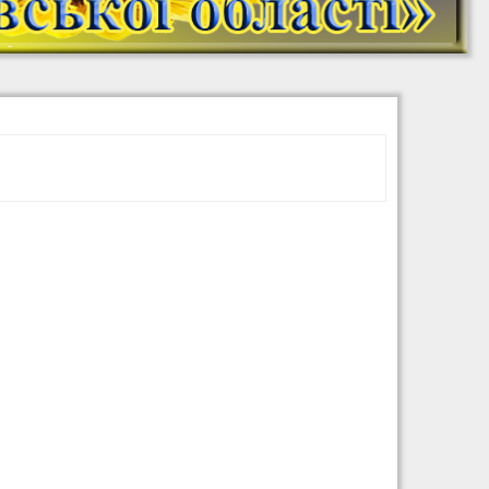
На Урок: онлайн-
школа (YouTube)
МАН. Платформа
Дитячий садок
онлайн НУМО
Безоплатний
креативний онлайн-
табір для школярів
«CREATIVE CAMP:
МИ З УКРАЇНИ!»
Ковалишин Ю. Б.
Дистанційне
навчання
(математика 5, 6, 7;
інформатика 5-10)
Ковалишин Ю. Б.
Додаткові матеріали
з інформатики
Створюємо ігри в
Scratch (інформатика
5, 6 класи)