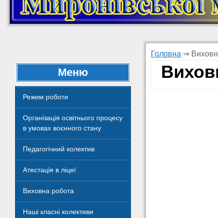
Головна
⇒
Виховн
Вихов
Меню
Режим роботи
Організація освітнього процесу
в умовах воєнного стану
Педагогічний колектив
Атестація в ліцеї
Виховна робота
Наші класні колективи