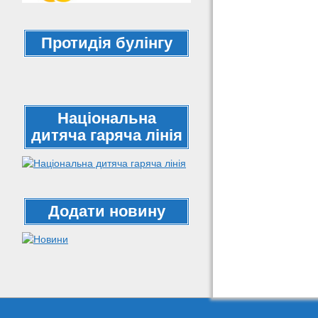
Протидія булінгу
Національна
дитяча гаряча лінія
Додати новину