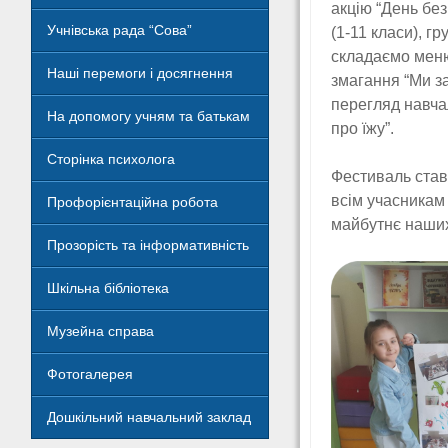
акцію “День без
Учнівська рада “Сова”
(1-11 класи), г
складаємо меню
Наші перемоги і досягнення
змагання “Ми з
перегляд навча
На допомогу учням та батькам
про їжу”.
Сторінка психолога
Фестиваль став
всім учасникам
Профорієнтаційна робота
майбутнє наших
Прозорість та інформативність
Шкільна бібліотека
Музейна справа
Фотогалерея
Дошкільний навчальний заклад