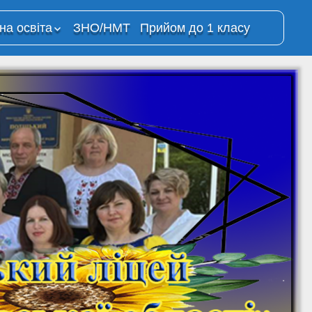
на освіта
ЗНО/НМТ
Прийом до 1 класу
йне
ція
о процесу з
анням
ій
йного
 в ОЗО
й ліцей”
ресурси
Освітня платформа
“Всеукраїнська
школа онлайн”
на
ма Moodle
Всеукраїнська школа
онлайн (YouTube-
канал МОН)
На Урок. Вебінари та
відкриті уроки для
учнів