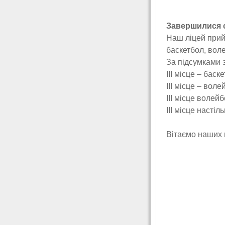
Завершилися сп
Наш ліцей прийм
баскетбол, воле
За підсумками 
ІІІ місце – баск
ІІІ місце – воле
ІІІ місце волейб
ІІІ місце насті
Вітаємо наших 