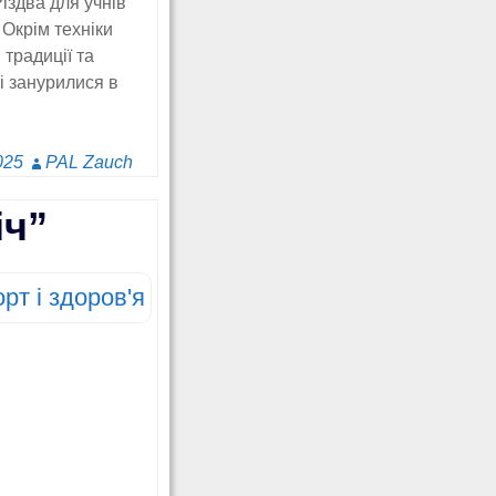
іздва для учнів
 Окрім техніки
традиції та
ні занурилися в
025
PAL Zauch
іч”
рт і здоров'я