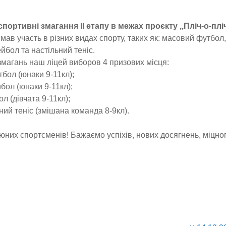
ортивні змагання ІІ етапу в межах проєкту ,,Пліч-о-пліч
ав участь в різних видах спорту, таких як: масовий футбол,
йбол та настільний теніс.
змагань наш ліцей виборов 4 призових місця:
етбол (юнаки 9-11кл);
йбол (юнаки 9-11кл);
ол (дівчата 9-11кл);
льний теніс (змішана команда 8-9кл).
юних спортсменів! Бажаємо успіхів, нових досягнень, міцног