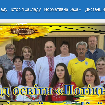
ладу
Історія закладу
Нормативна база
Дистанцій
Критерії оцінювання
Дистанці
навчання
Організа
освітньог
використ
технолог
дистанці
навчання
“Потіцьки
Корисні 
мережі
Навчаль
платфор