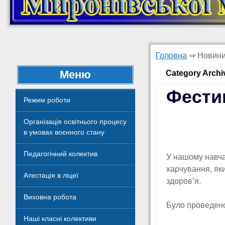
Головна
⇒
Новини
Меню
Category Arch
Фести
Режим роботи
Організація освітнього процесу
в умовах воєнного стану
Педагогічний колектив
У нашому навча
харчування, яки
Атестація в ліцеї
здоров’я.
Виховна робота
Було проведено 
Наші класні колективи