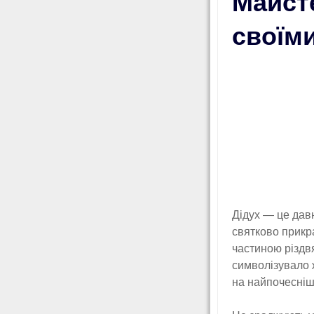
Майст
своїми
Дідух — це давн
святково прикра
частиною різдвя
символізувало ж
на найпочесніше