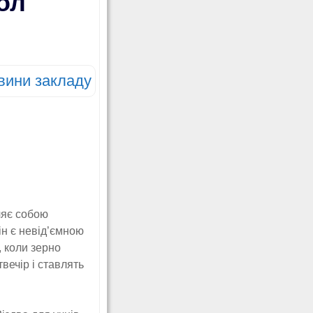
ол
вини закладу
ляє собою
ін є невід’ємною
, коли зерно
вечір і ставлять