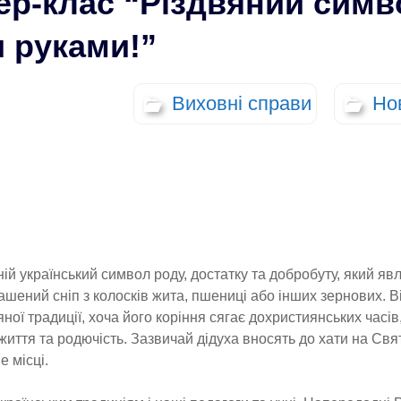
ер-клас “Різдвяний симв
 руками!”
Виховні справи
Но
ій український символ роду, достатку та добробуту, який яв
шений сніп з колосків жита, пшениці або інших зернових. В
ної традиції, хоча його коріння сягає дохристиянських часів
иття та родючість. Зазвичай дідуха вносять до хати на Свят
 місці.