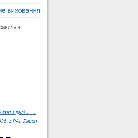
не виховання
правила й
Читати далі… →
026
PAL Zauch