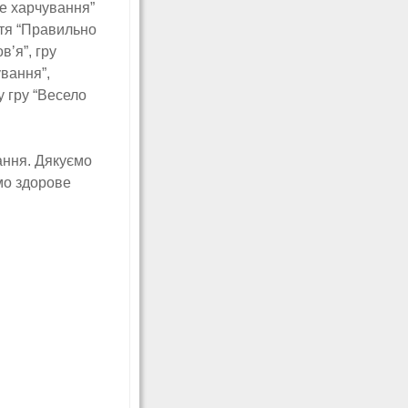
ве харчування”
ття “Правильно
ʼя”, гру
ування”,
у гру “Весело
ання. Дякуємо
мо здорове