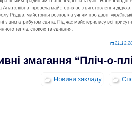
раїнським традиціям і наші педагоги та учні. Напередодні Р
а Анатоліївна, провела майстер-клас з виготовлення дідуха.
лу Різдва, майстриня розповіла учням про давні українські 
ні з цим атрибутом свята. Під час майстер-класу всі присут
нного тепла, спокою та єднання.
21.12.2
вні змагання “Пліч-о-пл
Новини закладу
Спо