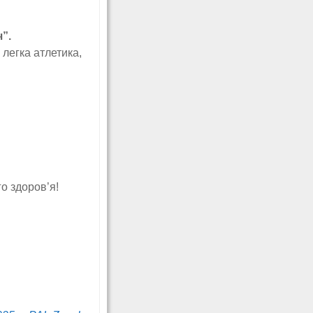
”.
 легка атлетика,
о здоров’я!