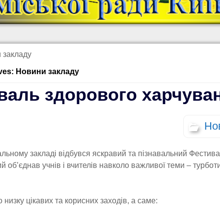
 закладу
ives: Новини закладу
валь здорового харчува
Но
льному закладі відбувся яскравий та пізнавальний Фестив
й об’єднав учнів і вчителів навколо важливої теми – турбот
низку цікавих та корисних заходів, а саме: