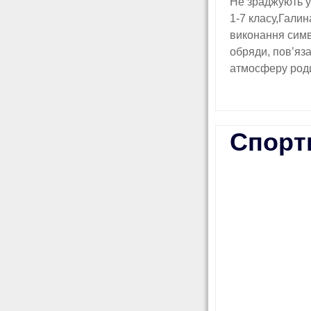
Не зраджують ук
1-7 класу,Галин
виконання симво
обряди, пов’яза
атмосферу роди
Спорти