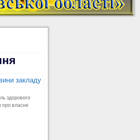
На Урок: онлайн-
школа (YouTube)
МАН. Платформа
Дитячий садок
онлайн НУМО
Безоплатний
креативний онлайн-
табір для школярів
«CREATIVE CAMP:
ння
МИ З УКРАЇНИ!»
Ковалишин Ю. Б.
Дистанційне
вини закладу
навчання
(математика 5, 6, 7;
інформатика 5-10)
аль здорового
Ковалишин Ю. Б.
и про власне
Додаткові матеріали
з інформатики
Створюємо ігри в
Scratch (інформатика
5, 6 класи)