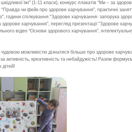
 шкідливої їжі” (1-11 класи), конкурс плакатів “Ми – за здоро
ру “Правда чи фейк про здорове харчування”, практичні заня
”, години спілкування “Здорове харчування- запорука здоров
а здорове харчування”, перегляд презентації “Здорове харч
льного відео “Основи здорового харчування”, інтелектуальн
 чудовою можливістю дізнатися більше про здорове харчув
 за активність, креативність та небайдужість! Разом формує
 дітей!