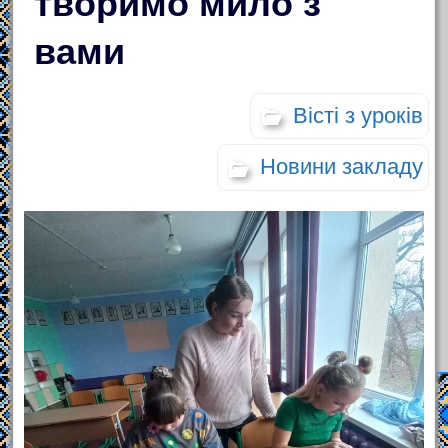
творимо мило з
вами
Вісті з уроків
Новини закладу