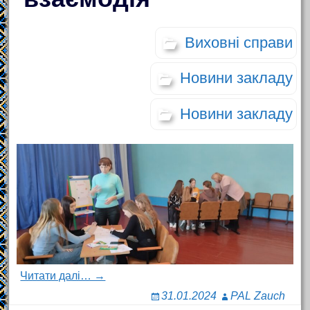
Виховні справи
Новини закладу
Новини закладу
Читати далі… →
31.01.2024
PAL Zauch