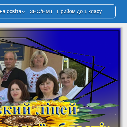
на освіта
ЗНО/НМТ
Прийом до 1 класу
йне
ція
о процесу з
анням
ій
йного
 в ОЗО
й ліцей”
ресурси
Освітня платформа
“Всеукраїнська
школа онлайн”
на
ма Moodle
Всеукраїнська школа
онлайн (YouTube-
канал МОН)
На Урок. Вебінари та
відкриті уроки для
учнів