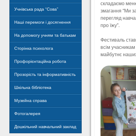
складаємо меню
Учнівська рада “Сова”
змагання “Ми з
перегляд навча
Наші перемоги і досягнення
про їжу”.
На допомогу учням та батькам
Фестиваль став
всім учасникам
Сторінка психолога
майбутнє наших
Профорієнтаційна робота
Прозорість та інформативність
Шкільна бібліотека
Музейна справа
Фотогалерея
Дошкільний навчальний заклад