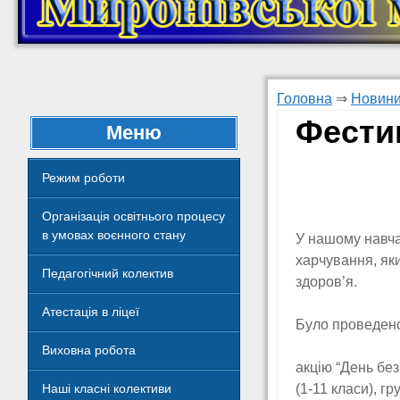
Головна
⇒
Новини
Фести
Меню
Режим роботи
Організація освітнього процесу
в умовах воєнного стану
У нашому навча
харчування, яки
Педагогічний колектив
здоров’я.
Атестація в ліцеї
Було проведено 
Виховна робота
акцію “День без
(1-11 класи), г
Наші класні колективи