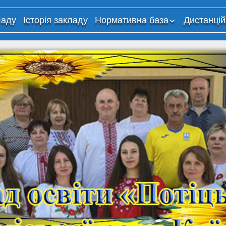
ладу
Історія закладу
Нормативна база
Дистанцій
Критерії оцінювання
Дистанці
навчання
Організа
освітньог
використ
технолог
дистанці
навчання
“Потіцьки
Корисні 
мережі
Навчаль
платфор