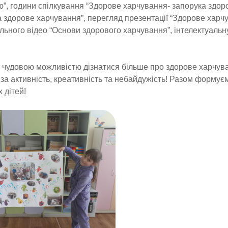
”, години спілкування “Здорове харчування- запорука здоров
а здорове харчування”, перегляд презентації “Здорове харч
льного відео “Основи здорового харчування”, інтелектуальн
 чудовою можливістю дізнатися більше про здорове харчув
 за активність, креативність та небайдужість! Разом формує
 дітей!