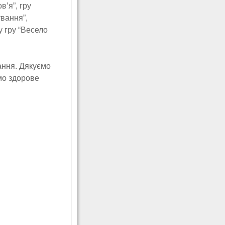
ʼя”, гру
ування”,
у гру “Весело
ання. Дякуємо
мо здорове