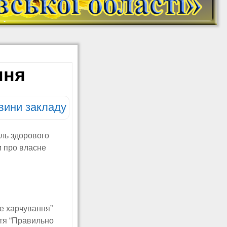
На Урок: онлайн-
школа (YouTube)
МАН. Платформа
Дитячий садок
онлайн НУМО
Безоплатний
ння
креативний онлайн-
табір для школярів
«CREATIVE CAMP:
МИ З УКРАЇНИ!»
вини закладу
Ковалишин Ю. Б.
Дистанційне
навчання
аль здорового
(математика 5, 6, 7;
и про власне
інформатика 5-10)
Ковалишин Ю. Б.
Додаткові матеріали
з інформатики
Створюємо ігри в
ве харчування”
Scratch (інформатика
5, 6 класи)
ття “Правильно