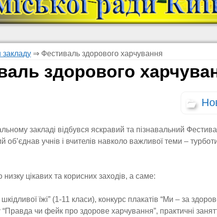
 закладу
⇒
Фестиваль здорового харчування
валь здорового харчува
Но
льному закладі відбувся яскравий та пізнавальний Фестив
й об’єднав учнів і вчителів навколо важливої теми – турбот
низку цікавих та корисних заходів, а саме:
 шкідливої їжі” (1-11 класи), конкурс плакатів “Ми – за здоро
ру “Правда чи фейк про здорове харчування”, практичні заня