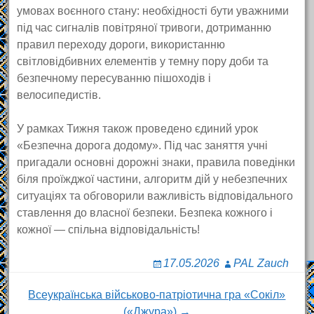
умовах воєнного стану: необхідності бути уважними
під час сигналів повітряної тривоги, дотриманню
правил переходу дороги, використанню
світловідбивних елементів у темну пору доби та
безпечному пересуванню пішоходів і
велосипедистів.
У рамках Тижня також проведено єдиний урок
«Безпечна дорога додому». Під час заняття учні
пригадали основні дорожні знаки, правила поведінки
біля проїжджої частини, алгоритм дій у небезпечних
ситуаціях та обговорили важливість відповідального
ставлення до власної безпеки. Безпека кожного і
кожної — спільна відповідальність!
17.05.2026
PAL Zauch
Post
Всеукраїнська військово-патріотична гра «Сокіл»
(«Джура») →