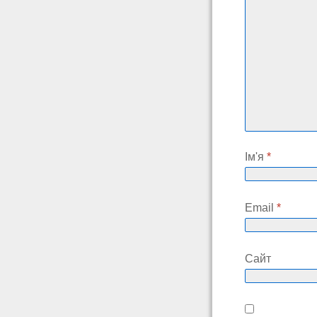
Ім'я
*
Email
*
Сайт