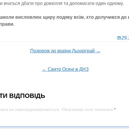
и вчаться дбати про довкілля та допомагати один одному.
 школи висловлює щиру подяку всім, хто долучився до ц
прави.
29.
Подорож до країни Льодограй →
ion
← Свято Осені в ДНЗ
И ВІДПОВІДЬ
дреса не оприлюднюватиметься.
Обов’язкові поля позначені
*