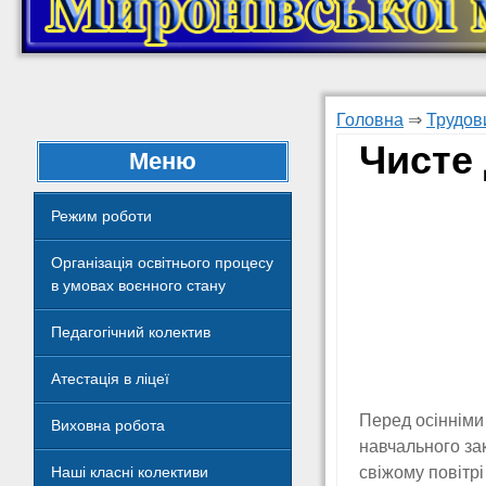
Головна
⇒
Трудов
Чисте
Меню
Режим роботи
Організація освітнього процесу
в умовах воєнного стану
Педагогічний колектив
Атестація в ліцеї
Перед осінніми
Виховна робота
навчального за
свіжому повітрі
Наші класні колективи