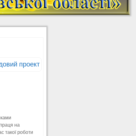
На Урок: онлайн-
школа (YouTube)
МАН. Платформа
Дитячий садок
онлайн НУМО
Безоплатний
креативний онлайн-
табір для школярів
«CREATIVE CAMP:
МИ З УКРАЇНИ!»
довий проект
Ковалишин Ю. Б.
Дистанційне
навчання
(математика 5, 6, 7;
інформатика 5-10)
Ковалишин Ю. Б.
Додаткові матеріали
з інформатики
иками
Створюємо ігри в
 праця на
Scratch (інформатика
5, 6 класи)
ас такої роботи