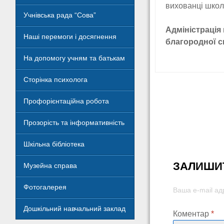
вихованці школ
Учнівська рада “Сова”
Адміністрація
Наші перемоги і досягнення
благородної с
На допомогу учням та батькам
Сторінка психолога
Post
Профорієнтаційна робота
navigat
Прозорість та інформативність
Шкільна бібліотека
ЗАЛИШИТ
Музейна справа
Фотогалерея
Ваша e-mail а
Дошкільний навчальний заклад
Коментар
*