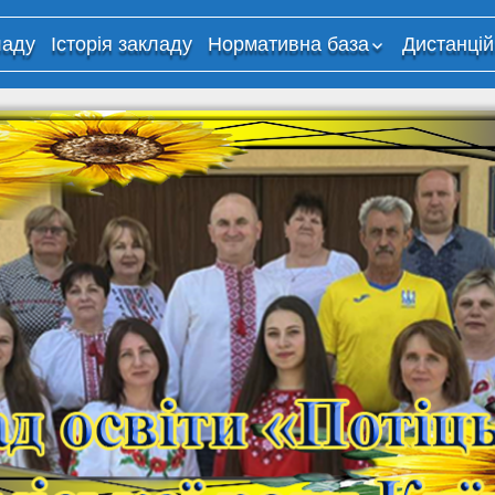
ладу
Історія закладу
Нормативна база
Дистанцій
Критерії оцінювання
Дистанці
навчання
Організа
освітньог
використ
технолог
дистанці
навчання
“Потіцьки
Корисні 
мережі
Навчаль
платфор