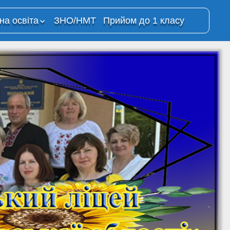
на освіта
ЗНО/НМТ
Прийом до 1 класу
йне
ція
о процесу з
анням
ій
йного
 в ОЗО
й ліцей”
ресурси
Освітня платформа
“Всеукраїнська
школа онлайн”
на
ма Moodle
Всеукраїнська школа
онлайн (YouTube-
канал МОН)
На Урок. Вебінари та
відкриті уроки для
учнів