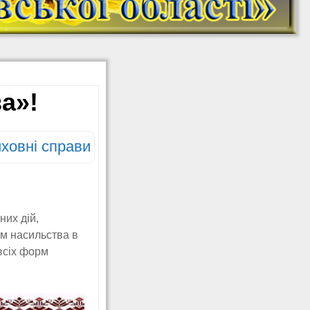
На Урок: онлайн-
школа (YouTube)
МАН. Платформа
Дитячий садок
онлайн НУМО
Безоплатний
а»!
креативний онлайн-
табір для школярів
«CREATIVE CAMP:
МИ З УКРАЇНИ!»
ховні справи
Ковалишин Ю. Б.
Дистанційне
навчання
(математика 5, 6, 7;
інформатика 5-10)
них дій,
Ковалишин Ю. Б.
ем насильства в
Додаткові матеріали
 всіх форм
з інформатики
Створюємо ігри в
Scratch (інформатика
5, 6 класи)