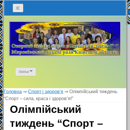
Sidebar
Головна
⇒
Спорт і здоров'я
⇒
Олімпійський тиждень
“Спорт – сила, краса і здоров’я!”
Олімпійський
тиждень “Спорт –